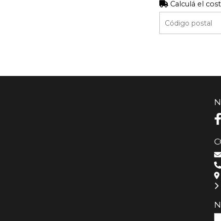
Calculá el cos
N
C
N