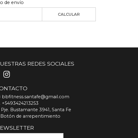
to de envío
CALCULAR
UESTRAS REDES SOCIALES
ONTACTO
bbfitness.santafe@gmail.com
+5493424213253
Pje. Bustamante 3941, Santa Fe
Botón de arrepentimiento
EWSLETTER