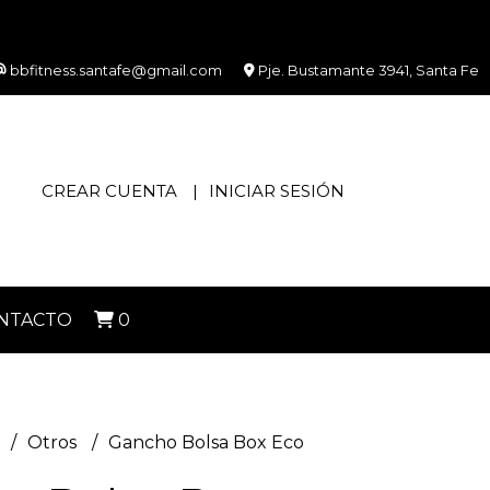
bbfitness.santafe@gmail.com
Pje. Bustamante 3941, Santa Fe
CREAR CUENTA
INICIAR SESIÓN
NTACTO
0
Otros
Gancho Bolsa Box Eco