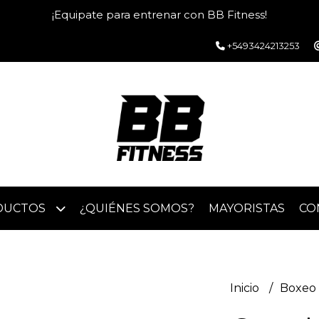
¡Equipate para entrenar con BB Fitness!
+5493424213253
DUCTOS
¿QUIÉNES SOMOS?
MAYORISTAS
CO
Inicio
Boxeo