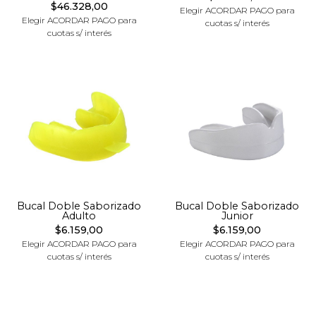
$46.328,00
Elegir ACORDAR PAGO para
Elegir ACORDAR PAGO para
cuotas s/ interés
cuotas s/ interés
Bucal Doble Saborizado
Bucal Doble Saborizado
Adulto
Junior
$6.159,00
$6.159,00
Elegir ACORDAR PAGO para
Elegir ACORDAR PAGO para
cuotas s/ interés
cuotas s/ interés