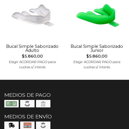
Bucal Simple Saborizado
Bucal Simple Saborizado
Adulto
Junior
$5.860,00
$5.860,00
Elegir ACORDAR PAGO para
Elegir ACORDAR PAGO para
cuotas s/ interés
cuotas s/ interés
MEDIOS DE PAGO
MEDIOS DE ENVÍO