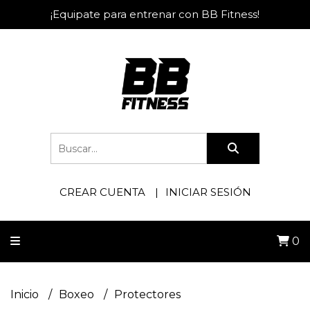
¡Equipate para entrenar con BB Fitness!
CREAR CUENTA
INICIAR SESIÓN
0
Inicio
Boxeo
Protectores