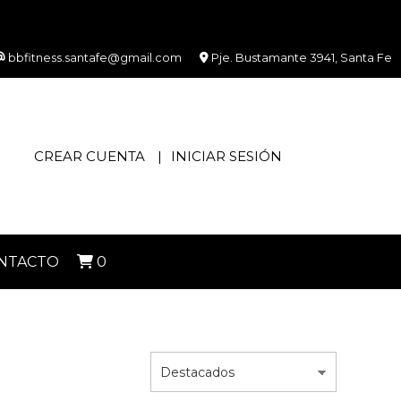
bbfitness.santafe@gmail.com
Pje. Bustamante 3941, Santa Fe
CREAR CUENTA
INICIAR SESIÓN
NTACTO
0