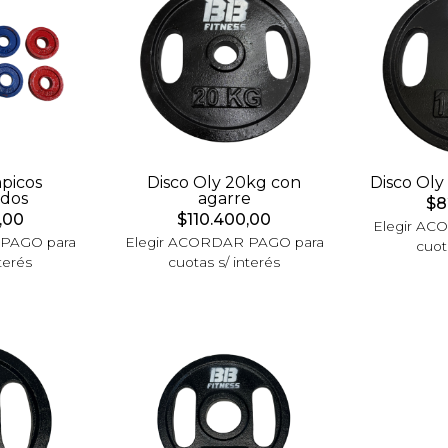
mpicos
Disco Oly 20kg con
Disco Oly
ados
agarre
$8
,00
$110.400,00
Elegir AC
 PAGO para
Elegir ACORDAR PAGO para
cuot
terés
cuotas s/ interés