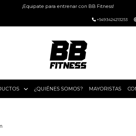
¡Equipate para entrenar con BB Fitness!
+5493424213253
DUCTOS
¿QUIÉNES SOMOS?
MAYORISTAS
CO
m