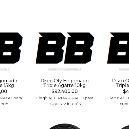
ngomado
Disco Oly Engomado
Disco 
re 15kg
Triple Agarre 10kg
Tripl
,00
$92.400,00
$4
 PAGO para
Elegir ACORDAR PAGO para
Elegir AC
terés
cuotas s/ interés
cuot