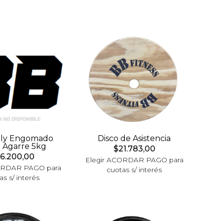
Oly Engomado
Disco de Asistencia
e Agarre 5kg
$21.783,00
6.200,00
Elegir ACORDAR PAGO para
ORDAR PAGO para
cuotas s/ interés
as s/ interés