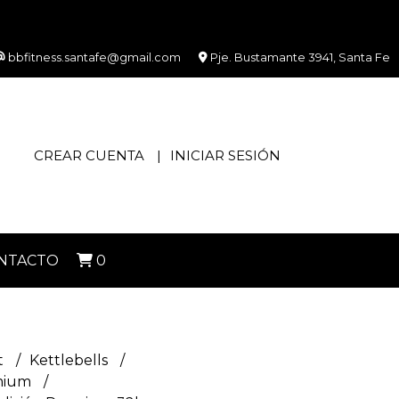
bbfitness.santafe@gmail.com
Pje. Bustamante 3941, Santa Fe
CREAR CUENTA
INICIAR SESIÓN
NTACTO
0
t
Kettlebells
mium