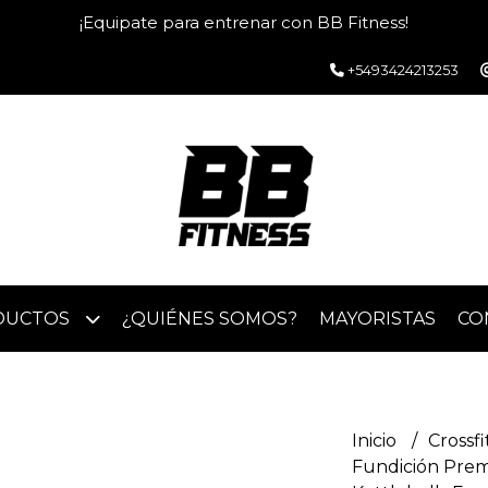
¡Equipate para entrenar con BB Fitness!
+5493424213253
DUCTOS
¿QUIÉNES SOMOS?
MAYORISTAS
CO
Inicio
Crossfi
Fundición Pre