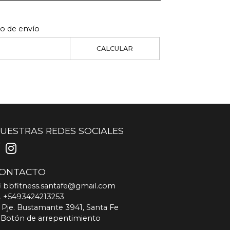
to de envío
CALCULAR
UESTRAS REDES SOCIALES
ONTACTO
bbfitness.santafe@gmail.com
+5493424213253
Pje. Bustamante 3941, Santa Fe
Botón de arrepentimiento