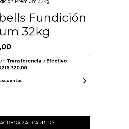
ndición Premium 32kg
bells Fundición
um 32kg
,00
on
Transferencia
o
Efectivo
$216.320,00
descuentos
AGREGAR AL CARRITO