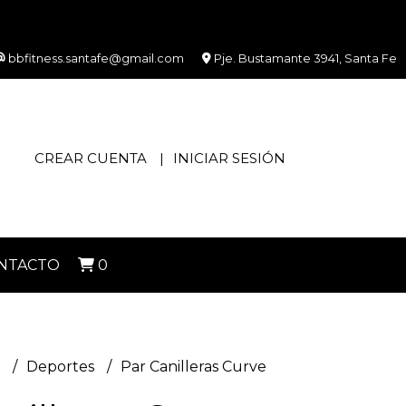
bbfitness.santafe@gmail.com
Pje. Bustamante 3941, Santa Fe
CREAR CUENTA
INICIAR SESIÓN
NTACTO
0
s
Deportes
Par Canilleras Curve