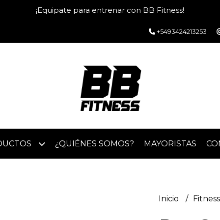
¡Equipate para entrenar con BB Fitness!
+5493424213253
DUCTOS
¿QUIÉNES SOMOS?
MAYORISTAS
CO
Inicio
Fitnes