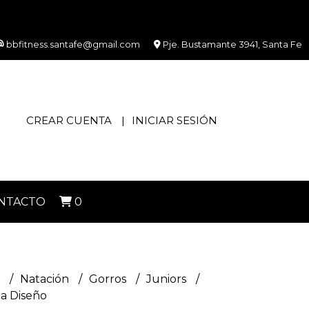
bbfitness.santafe@gmail.com
Pje. Bustamante 3941, Santa Fe
CREAR CUENTA
INICIAR SESIÓN
NTACTO
0
s
Natación
Gorros
Juniors
na Diseño