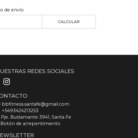
to de envío
CALCULAR
UESTRAS REDES SOCIALES
ONTACTO
bbfitness.santafe@gmail.com
+5493424213253
Pje. Bustamante 3941, Santa Fe
Botón de arrepentimiento
EWSLETTER