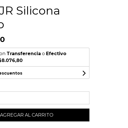
JR Silicona
o
00
on
Transferencia
o
Efectivo
$8.076,80
descuentos
AGREGAR AL CARRITO