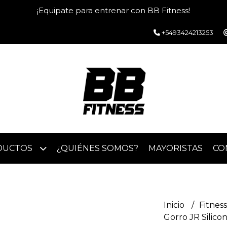
¡Equipate para entrenar con BB Fitness!
+5493424213253
DUCTOS
¿QUIÉNES SOMOS?
MAYORISTAS
CO
Inicio
Fitnes
Gorro JR Silico