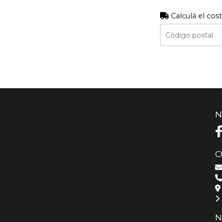
Calculá el cos
N
C
N