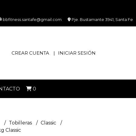
bbfitness.santafe@gmail.com
Pje. Bustamante 3941, Santa Fe
CREAR CUENTA
INICIAR SESIÓN
NTACTO
0
s
Tobilleras
Classic
kg Classic