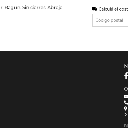
or: Bagun. Sin cierres. Abrojo
Calculá el cos
N
C
N