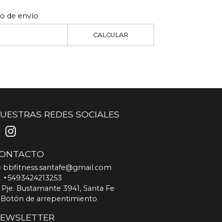
to de envío
CALCULAR
UESTRAS REDES SOCIALES
ONTACTO
bbfitness.santafe@gmail.com
+5493424213253
Pje. Bustamante 3941, Santa Fe
Botón de arrepentimiento
EWSLETTER