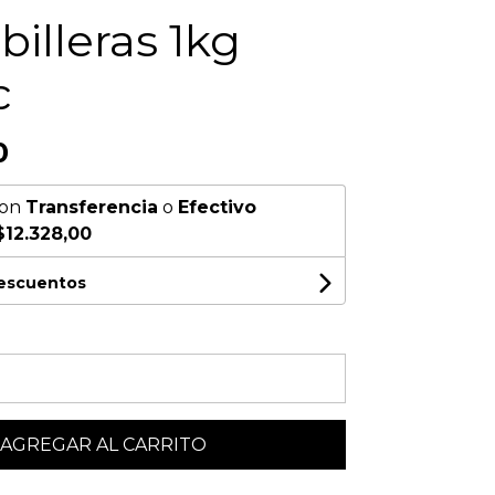
billeras 1kg
c
0
on
Transferencia
o
Efectivo
$12.328,00
descuentos
AGREGAR AL CARRITO