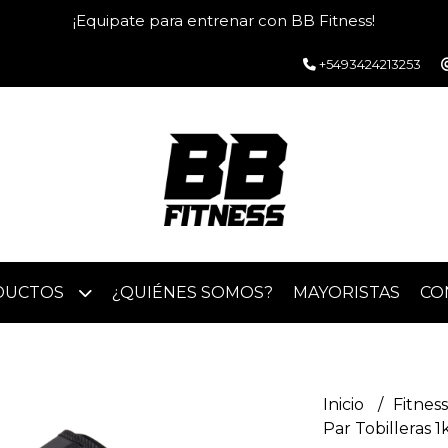
¡Equipate para entrenar con BB Fitness!
+5493424213253
DUCTOS
¿QUIÉNES SOMOS?
MAYORISTAS
CO
Inicio
Fitnes
Par Tobilleras 1