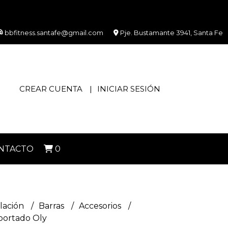
bbfitness.santafe@gmail.com
Pje. Bustamante 3941, Santa Fe
CREAR CUENTA
INICIAR SESIÓN
NTACTO
0
lación
Barras
Accesorios
portado Oly