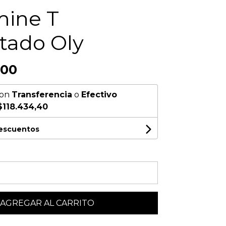
ine T
tado Oly
,00
on
Transferencia
o
Efectivo
$118.434,40
descuentos
AGREGAR AL CARRITO