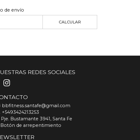
to de envío
CALCULAR
UESTRAS REDES SOCIALES
ONTACTO
bbfitness.santafe@gmail.com
+5493424213253
Pje. Bustamante 3941, Santa Fe
Botón de arrepentimiento
EWSLETTER