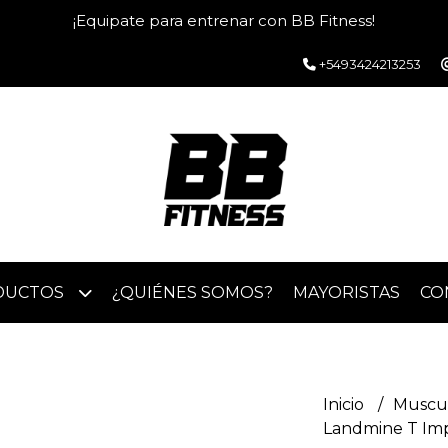
¡Equipate para entrenar con BB Fitness!
+5493424213253
DUCTOS
¿QUIÉNES SOMOS?
MAYORISTAS
CO
Inicio
Muscu
Landmine T Im