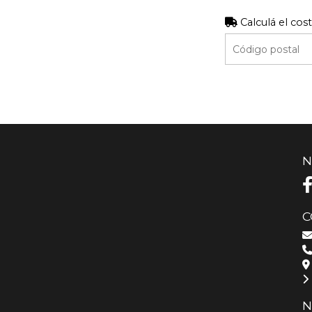
Calculá el cos
N
C
N