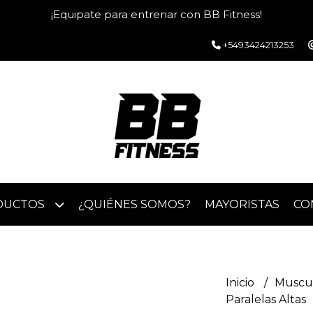
¡Equipate para entrenar con BB Fitness!
+5493424213253
DUCTOS
¿QUIÉNES SOMOS?
MAYORISTAS
CO
Inicio
Muscu
Paralelas Altas