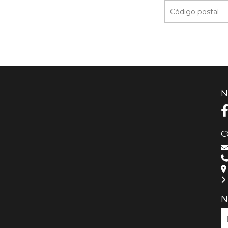
N
C
N