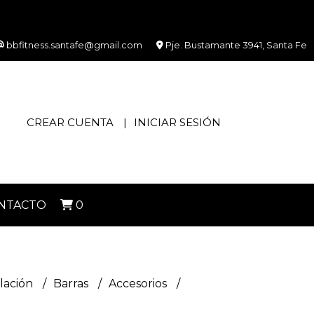
bbfitness.santafe@gmail.com
Pje. Bustamante 3941, Santa Fe
CREAR CUENTA
INICIAR SESIÓN
NTACTO
0
lación
Barras
Accesorios