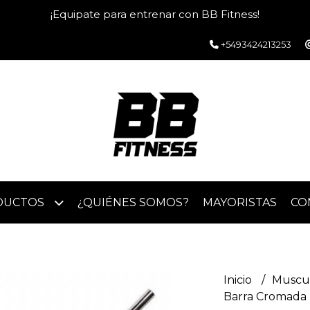
¡Equipate para entrenar con BB Fitness!
+5493424213253
DUCTOS
¿QUIÉNES SOMOS?
MAYORISTAS
CO
Inicio
Muscu
Barra Cromada