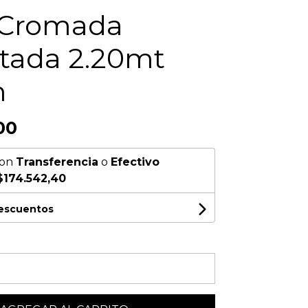
 Cromada
tada 2.20mt
m
00
on
Transferencia
o
Efectivo
$174.542,40
descuentos