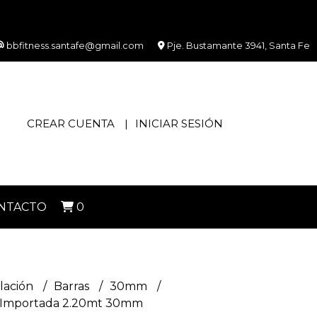
bbfitness.santafe@gmail.com
Pje. Bustamante 3941, Santa Fe
CREAR CUENTA
INICIAR SESIÓN
NTACTO
0
lación
Barras
30mm
 Importada 2.20mt 30mm