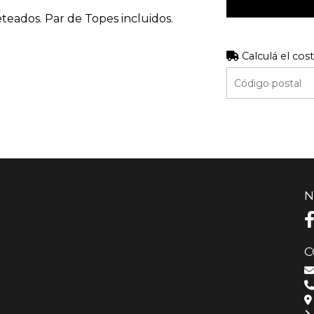
teados. Par de Topes incluidos.
Calculá el cos
N
C