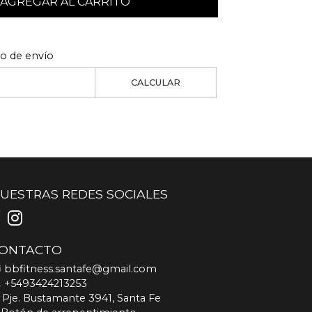
AGREGAR AL CARRITO
to de envío
CALCULAR
UESTRAS REDES SOCIALES
ONTACTO
bbfitness.santafe@gmail.com
+5493424213253
Pje. Bustamante 3941, Santa Fe