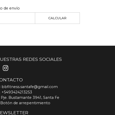
to de envío
CALCULAR
UESTRAS REDES SOCIALES
ONTACTO
bbfitness.santafe@gmail.com
+5493424213253
Pje. Bustamante 3941, Santa Fe
Botón de arrepentimiento
EWSLETTER