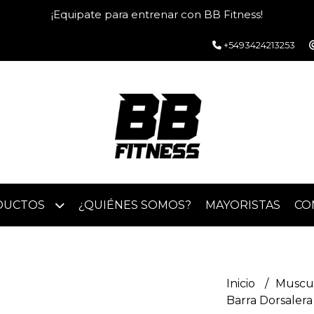
¡Equipate para entrenar con BB Fitness!
+5493424213253
DUCTOS
¿QUIÉNES SOMOS?
MAYORISTAS
CO
Inicio
Muscu
Barra Dorsalera