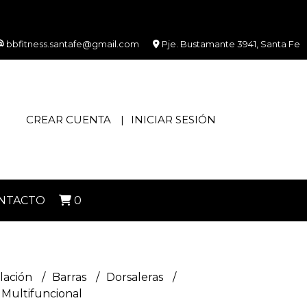
bbfitness.santafe@gmail.com
Pje. Bustamante 3941, Santa Fe
CREAR CUENTA
INICIAR SESIÓN
NTACTO
0
lación
Barras
Dorsaleras
 Multifuncional