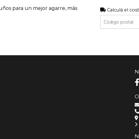
puños para un mejor agarre, más
Calculá el cos
N
C
N