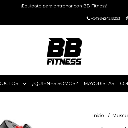
¡Equipate para entrenar con BB Fitness!
+5493424213253
DUCTOS
¿QUIÉNES SOMOS?
MAYORISTAS
CO
Inicio
Muscu