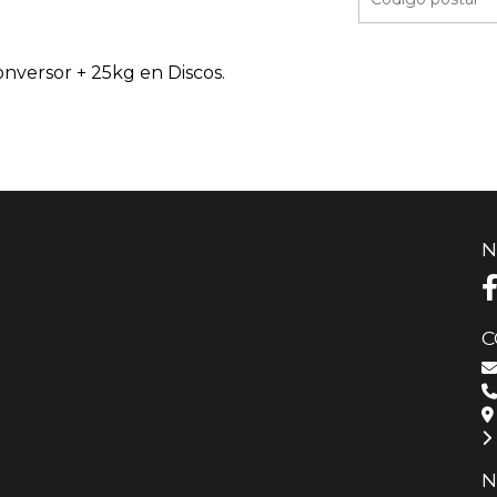
nversor + 25kg en Discos.
N
C
N