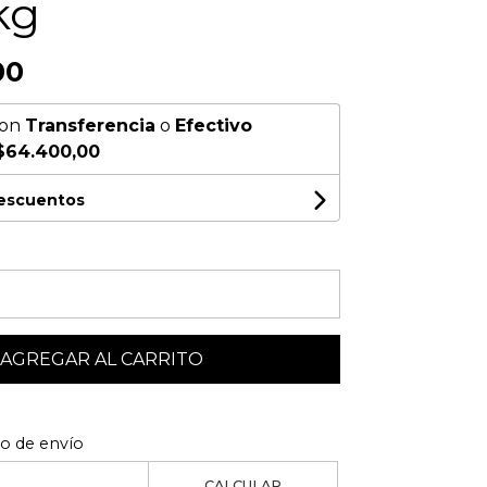
kg
00
on
Transferencia
o
Efectivo
$64.400,00
descuentos
AGREGAR AL CARRITO
to de envío
CALCULAR