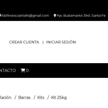
bbfitness.santafe@gmail.com
Pje. Bustamante 3941, Santa Fe
CREAR CUENTA
INICIAR SESIÓN
NTACTO
0
lación
Barras
Kits
Kit 25kg