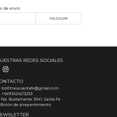
to de envío
CALCULAR
UESTRAS REDES SOCIALES
ONTACTO
bbfitness.santafe@gmail.com
+5493424213253
Pje. Bustamante 3941, Santa Fe
Botón de arrepentimiento
EWSLETTER