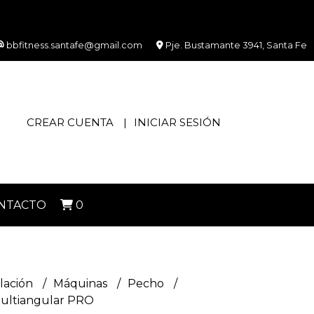
bbfitness.santafe@gmail.com
Pje. Bustamante 3941, Santa Fe
CREAR CUENTA
INICIAR SESIÓN
NTACTO
0
lación
Máquinas
Pecho
ultiangular PRO