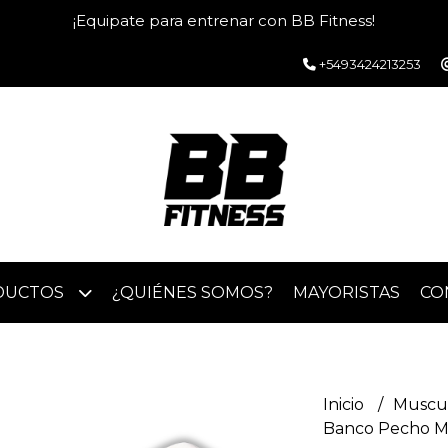
¡Equipate para entrenar con BB Fitness!
+5493424213253
DUCTOS
¿QUIÉNES SOMOS?
MAYORISTAS
CO
Inicio
Muscu
Banco Pecho M