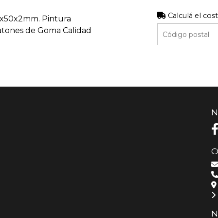
Calculá el cos
x50x2mm. Pintura
tones de Goma Calidad
N
C
N