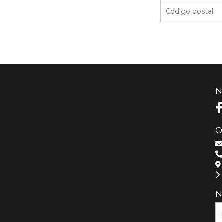
N
C
N