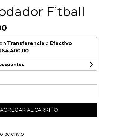
dador Fitball
00
on
Transferencia
o
Efectivo
$64.400,00
descuentos
AGREGAR AL CARRITO
to de envío