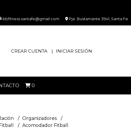
bbfitness.santafe@gmail.com
Pje. Bustamante 3941, Santa Fe
CREAR CUENTA
INICIAR SESIÓN
NTACTO
0
lación
Organizadores
Fitball
Acomodador Fitball