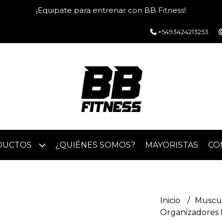
¡Equipate para entrenar con BB Fitness!
+5493424213253
DUCTOS
¿QUIÉNES SOMOS?
MAYORISTAS
CO
Inicio
Muscu
Organizadores 