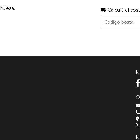
ruesa.
Calculá el cos
N
C
N