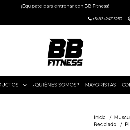
¡Equipate para entrenar con BB Fitness!
+5493424213253
DUCTOS
¿QUIÉNES SOMOS?
MAYORISTAS
CO
Inicio
Muscu
Reciclado
Pl