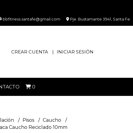
bbfitness.santafe@gmail.com
Pje. Bustamante 3941, Santa Fe
CREAR CUENTA
INICIAR SESIÓN
NTACTO
0
lación
Pisos
Caucho
aca Caucho Reciclado 10mm